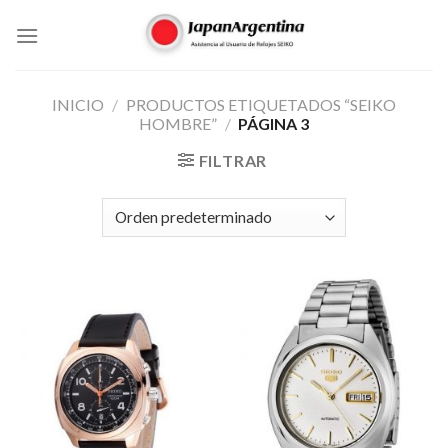
Skip
to
content
INICIO
/
PRODUCTOS ETIQUETADOS “SEIKO
HOMBRE”
/
PÁGINA 3
FILTRAR