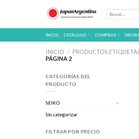
Skip
to
Buscar
por:
content
INICIO
CATÁLOGO
COMPRAS
INFOR
INICIO
/
PRODUCTOS ETIQUETAD
PÁGINA 2
CATEGORÍAS DEL
PRODUCTO
SEIKO
Sin categorizar
FILTRAR POR PRECIO