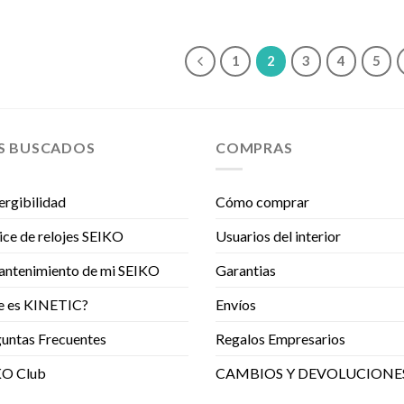
1
2
3
4
5
S BUSCADOS
COMPRAS
rgibilidad
Cómo comprar
ice de relojes SEIKO
Usuarios del interior
antenimiento de mi SEIKO
Garantias
e es KINETIC?
Envíos
untas Frecuentes
Regalos Empresarios
KO Club
CAMBIOS Y DEVOLUCIONE