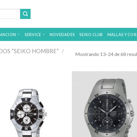
MACION
SERVICE
NOVEDADES
SEIKO CLUB
MALLAS Y COR
OS “SEIKO HOMBRE”
/
Mostrando 13–24 de 68 resu