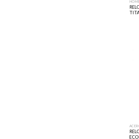
HOM
REL
TIT
ACER
REL
ECO