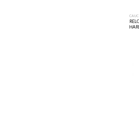
CAUC
REL
HAR