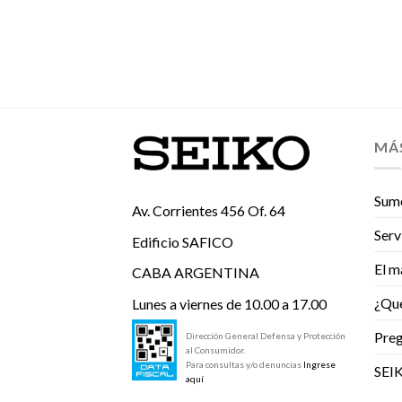
MÁ
Sume
Av. Corrientes 456 Of. 64
Serv
Edificio SAFICO
El m
CABA ARGENTINA
¿Qu
Lunes a viernes de 10.00 a 17.00
Preg
Dirección General Defensa y Protección
al Consumidor.
Para consultas y/o denuncias
Ingrese
SEI
aquí