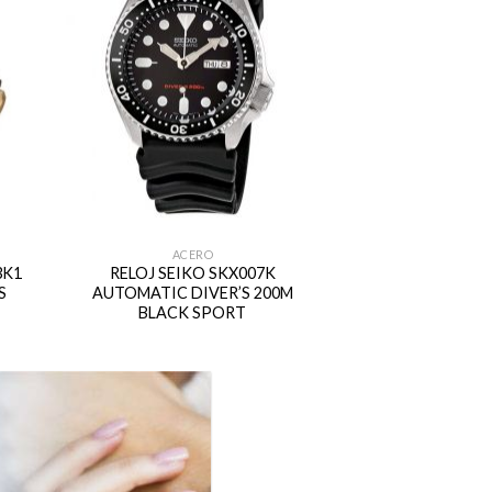
ACERO
3K1
RELOJ SEIKO SKX007K
S
AUTOMATIC DIVER’S 200M
BLACK SPORT