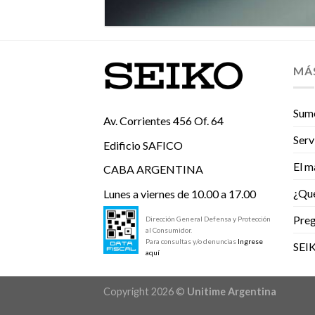
MÁ
Sume
Av. Corrientes 456 Of. 64
Serv
Edificio SAFICO
El m
CABA ARGENTINA
¿Qu
Lunes a viernes de 10.00 a 17.00
Preg
Dirección General Defensa y Protección
al Consumidor.
Para consultas y/o denuncias
Ingrese
SEI
aquí
Copyright 2026 ©
Unitime Argentina