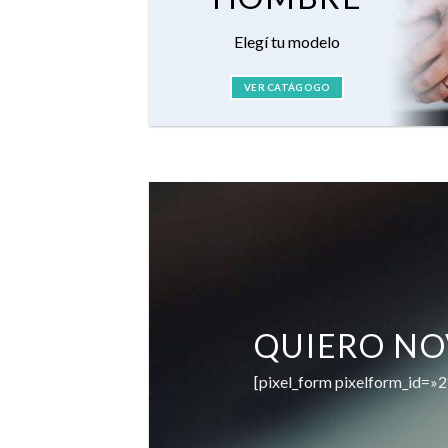
Elegí tu modelo
VER CATÁGOGO
QUIERO N
[pixel_form pixelform_id=»2