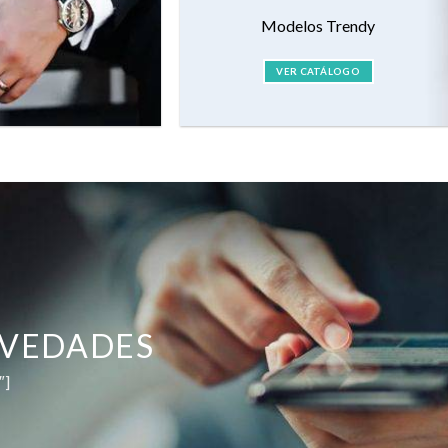
Modelos Trendy
VER CATÁLOGO
OVEDADES
″]