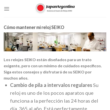
Skip
to
content
Cómo mantener mi reloj SEIKO
Los relojes SEIKO están diseñados para un trato
exigente, pero con un mínimo de cuidados específicos.
Siga estos consejos y disfrutará de su SEIKO por
muchos años.
Cambio de pila a intervalos regulares
Su
reloj es uno de los pocos aparatos que
funciona a la perfección las 24 horas del
día, 365 al año. Está perfectamente