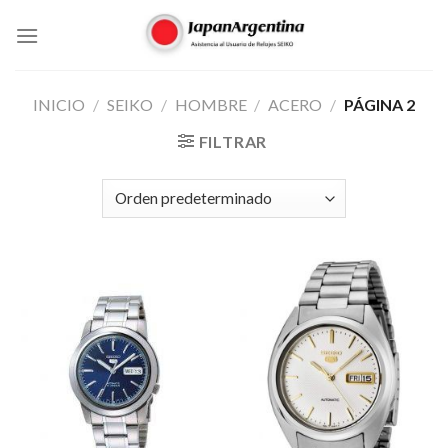
Skip
to
content
INICIO
/
SEIKO
/
HOMBRE
/
ACERO
/
PÁGINA 2
FILTRAR