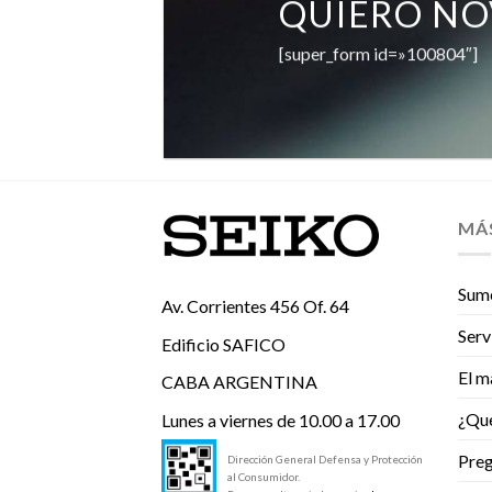
QUIERO N
[super_form id=»100804″]
MÁ
Sume
Av. Corrientes 456 Of. 64
Serv
Edificio SAFICO
El m
CABA ARGENTINA
¿Qu
Lunes a viernes de 10.00 a 17.00
Preg
Dirección General Defensa y Protección
al Consumidor.