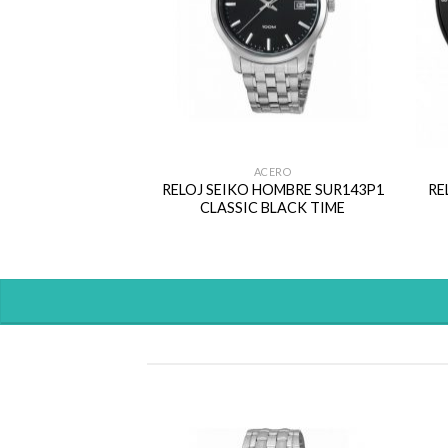
MBRE
ACERO
HOMBRE SKA385P1
RELOJ SEIKO HOMBRE SUR143P1
RE
UCEO
CLASSIC BLACK TIME